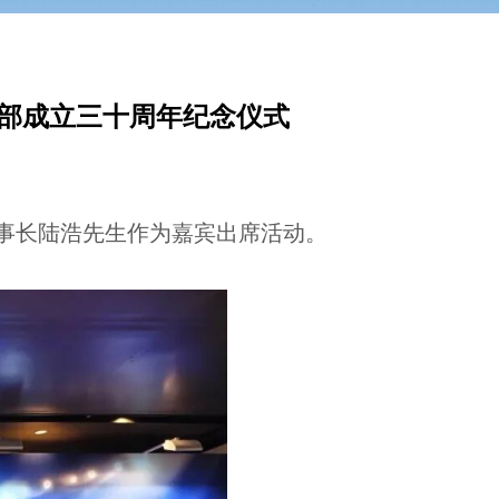
部成立三十周年纪念仪式
董事长陆浩先生作为嘉宾出席活动。