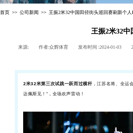
首页
>>
公司新闻
>>
王振2米32中国田径街头巡回赛刷新个
王振2米32
来源:
|
作者:
众辉体育
|
发布时间 :
2024-01-03
|
2米32米第三次试跳一跃而过横杆
，江苏名将、全运会
达佩斯见！”，全场欢声雷动！