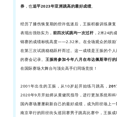
券
，也
追平2023年亚洲跳高的最好成绩
。
经历了膝伤恢复期的些许低迷后，王振积极训练康复
表现出强劲实力，
前四次试跳均一次过杆
，2米24的
锦赛的成绩标线高度——2.32米。在全场观众的鼓
在第三次试跳稳稳跃杆而过。这一成绩是王振的个人
的赛会记录。
王振将参加今年八月在布达佩斯举行的
在国际赛场大舞台与顶尖高手们同场竞技！
2001年出生的王振，从10岁起开始练习跳高，
20
2020年9月开始师从黄健民指导，进行更加系统和
国内赛场屡屡刷新自己的最好成绩，成为田径场上一颗
南京举行的田径街头巡回赛男子跳高比赛中，王振成功